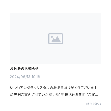
時 東京都台東区上野5-7-11吉栄ビル2階(JR御...
お休みのお知らせ
2024/06/13 19:18
いつもアンダラクリスタルのお迎えありがとうございます
😊先日ご案内させていただいた"発送お休み期間"ご案内
に気付かれない方もいらっしゃるかもしれませんので、6月
続きを読む
18日(火)〜23日(日)までオンラインショップを...