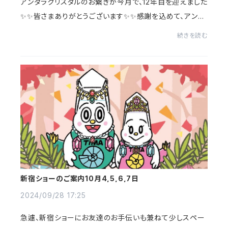
アンダラクリスタルのお繋ぎが今月で、12年目を迎えました
✨✨皆さまありがとうございます✨✨感謝を込めて、アンダ
ラに乗った"コズミックニャンコ"のミニトートバッグを¥11,0
続きを読む
00以上お迎えの方、先着30名様にプレ...
新宿ショーのご案内10月4,5,6,7日
2024/09/28 17:25
急遽、新宿ショーにお友達のお手伝いも兼ねて少しスペー