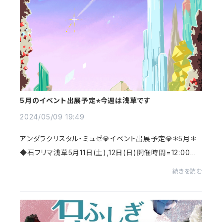
5月のイベント出展予定⭐︎今週は浅草です
2024/05/09 19:49
アンダラクリスタル・ミュゼ💎イベント出展予定💎＊5月＊
◆石フリマ浅草5月11日(土),12日(日)開催時間=12:00～1
7:00会場=都立産業貿易センター台東館入場料=(予価)5
続きを読む
00円が必要となります。ブース:5階鉱物B-5,6アン...