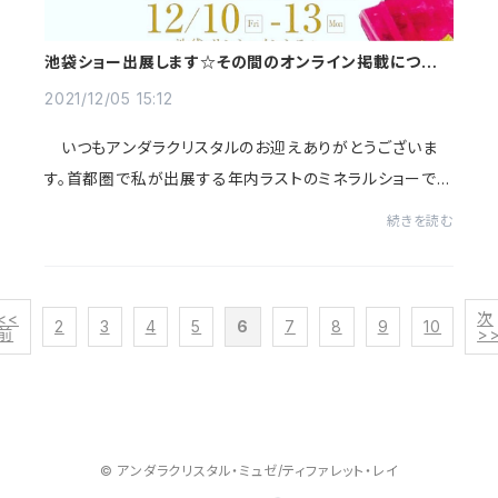
池袋ショー出展します☆その間のオンライン掲載につきま
して
2021/12/05 15:12
いつもアンダラクリスタルのお迎えありがとうございま
す。首都圏で私が出展する年内ラストのミネラルショーであ
り、日本最大級の"東京ミネラルショー"に今年も出展いた
続きを読む
します。沢山のアンダラクリスタルをお持...
<<
次
2
3
4
5
6
7
8
9
10
前
>
© アンダラクリスタル・ミュゼ/ティファレット・レイ