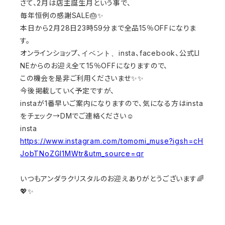
さて、2月は店主誕生月という事で、
毎年恒例の感謝SALE🎂✨
本日から2月28日23時59分まで全品15％OFFになりま
す。
イベント、
オンラインショップ、
insta、facebook、公式LI
NEからのお迎え全て15％OFFになりますので、
この機会を是非ご利用くださいませ✨✨
今後掲載していく予定ですが、
instaが1番早いご案内になりますので、気になる方はinsta
をチェック→DMでご連絡ください☺️
insta
https://www.instagram.com/tomomi_muse?igsh=cH
JobTNoZGI1MWtr&utm_source=qr
いつもアンダラクリスタルのお迎えありがとうございます🌈
💖✨