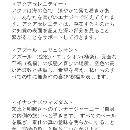
＜アクアセレニティー＞
アクアは海の色で、涼やかで落ち着きがあ
り、あなたを喜びのエナジーで迎えてくれま
す。アクアセレニティは、存在するものたち
の知覚の表面を超えた深い部分を見ること、
繋がることをサポートして行きます。
＜アズール エリュシオン＞
アズール （空色)・エリシオン(極楽)。完全な
至福（祝福）の状態／喜びの場所。空色の高
い周波数と共振し、希望を与え、私たちのす
べての中に無条件の喜び/祝福を表します。
＜イナンナズウィズダム＞
知恵と明瞭さへのインナージャーニー（自身
の内側の旅）へと導きます。 すべてのベール
を脱ぎ、奉仕の真の意味を明らかにすること
が、究極の癒しと解放につながります。