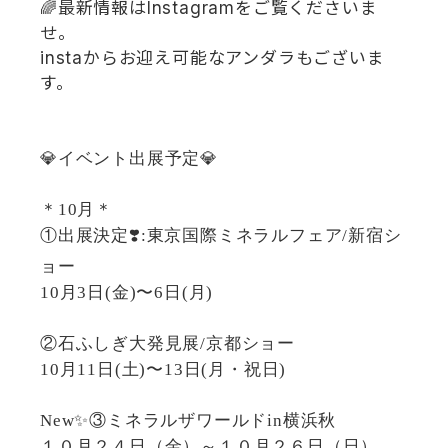
🌈最新情報はInstagramをご覧くださいま
せ。
instaからお迎え可能なアンダラもございま
す。
💎イベント出展予定💎
＊10月＊
①出展決定❣️:東京国際ミネラルフェア/新宿シ
ョー
10月3日(金)〜6日(月)
②石ふしぎ大発見展/京都ショー
10月11日(土)〜13日(月・祝日)
New✨③ミネラルザワールドin横浜秋
１０月２４日（金）～１０月２６日（日）