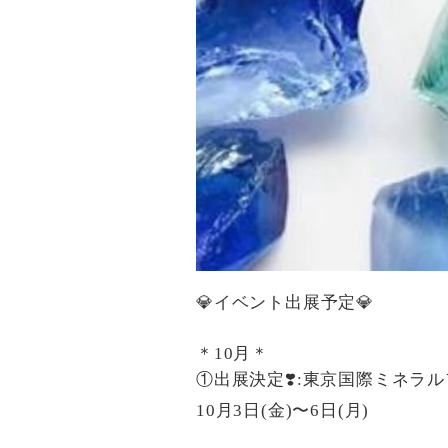
💎イベント出展予定💎
＊10月＊
①出展決定❣️:東京国際ミネラ
10月3日(金)〜6日(月)