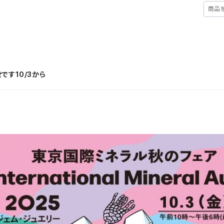
ABOUT
BLOG
CATEGORY
CONTACT
す10/3から