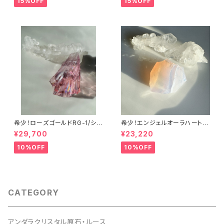
15%OFF
15%OFF
希少！ローズゴールドRG-1/シエ
希少！エンジェルオーラハートオ
ラ産アンダラクリスタル
ブゴッドウィズインピンク・シー
¥29,700
¥23,220
フォームAHGWPK-10シエラ産
アンダラクリスタル
10%OFF
10%OFF
CATEGORY
アンダラクリスタル原石・ルース