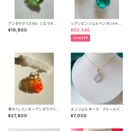
アンダラクリスタル シエラネバ
シアンエンジェルペンダントトッ
ダ産/エターナルスプリング14k
プcyp-6
¥19,800
¥30,345
gfワイヤーペンダントwesp-1
15%OFF
希少！レインボーアンダラクリス
エンジェルオーラ ブルートパ
タルrbw-wpt1
ーズ/シエラ産アンダラクリスタ
¥27,800
¥7,000
ル ワイヤーペンダントab-wp
1