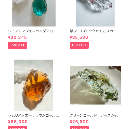
シアンエンジェルペンダントトッ
希少！コズミックアイス スカーレ
プcyp-6
ットシフトICESC-2/シエラ産ア
¥30,345
¥35,530
ンダラクリスタル
15%OFF
15%OFF
レムリアンエーテリウムゴールド
グリーンゴールド アースシャ
LGL-1シエラ産アンダラクリスタ
ーマンGRGLES-1/シエラ産ア
¥68,000
¥76,500
ル
ンダラクリスタル