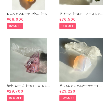
レムリアンエーテリウムゴールド
グリーンゴールド アースシャ
LGL-1シエラ産アンダラクリスタ
ーマンGRGLES-1/シエラ産ア
¥68,000
¥76,500
ル
ンダラクリスタル
15%OFF
15%OFF
希少！ローズゴールドRG-1/シエ
希少！エンジェルオーラハートオ
ラ産アンダラクリスタル
ブゴッドウィズインピンク・シー
¥29,700
¥23,220
フォームAHGWPK-10シエラ産
アンダラクリスタル
10%OFF
10%OFF