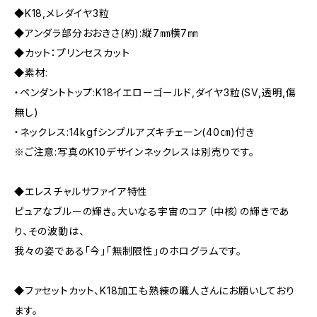
◆K18,メレダイヤ3粒
◆アンダラ部分おおきさ(約):縦7㎜横7㎜
◆カット：プリンセスカット
◆素材:
・ペンダントトップ:K18イエローゴールド,ダイヤ3粒(SV,透明,傷
無し)
・ネックレス:14kgfシンプルアズキチェーン(40㎝)付き
※ご注意:写真のK10デザインネックレスは別売りです。
◆エレスチャルサファイア特性
ピュアなブルーの輝き。大いなる宇宙のコア（中核）の輝きであ
り、その波動は、
我々の姿である「今」「無制限性」のホログラムです。
◆ファセットカット、K18加工も熟練の職人さんにお願いしており
ます。