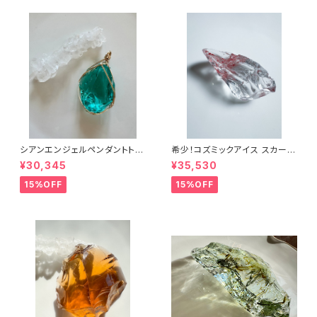
シアンエンジェルペンダントトッ
希少！コズミックアイス スカーレ
プcyp-6
ットシフトICESC-2/シエラ産ア
¥30,345
¥35,530
ンダラクリスタル
15%OFF
15%OFF