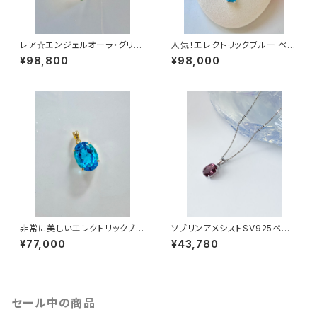
レア☆エンジェルオーラ・グリー
人気！エレクトリックブルー ペン
ン・ゴールドSV925KGPペンダ
ダントebsv-p3
¥98,800
¥98,000
ントAGGL-svp2(アンダラクリ
スタル)
非常に美しいエレクトリックブル
ソブリンアメシストSV925ペン
ーシルバーKGPペンダントebs
ダント SV925SVAM-SV1(アン
¥77,000
¥43,780
v-pt5
ダラクリスタル)
セール中の商品