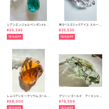
シアンエンジェルペンダントトッ
希少！コズミックアイス スカーレ
プcyp-6
ットシフトICESC-2/シエラ産ア
¥30,345
¥35,530
ンダラクリスタル
15%OFF
15%OFF
レムリアンエーテリウムゴールド
グリーンゴールド アースシャ
LGL-1シエラ産アンダラクリスタ
ーマンGRGLES-1/シエラ産ア
¥68,000
¥76,500
ル
ンダラクリスタル
15%OFF
15%OFF