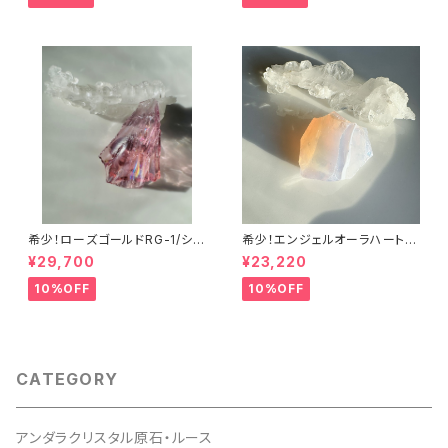
希少！ローズゴールドRG-1/シエ
希少！エンジェルオーラハートオ
ラ産アンダラクリスタル
ブゴッドウィズインピンク・シー
¥29,700
¥23,220
フォームAHGWPK-10シエラ産
アンダラクリスタル
10%OFF
10%OFF
CATEGORY
アンダラクリスタル原石・ルース