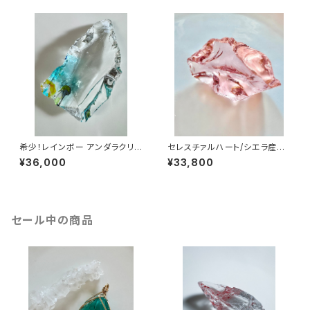
希少！レインボー アンダラクリス
セレスチァルハート/シエラ産ア
タルRbw3
ンダラクリスタル CH-1
¥36,000
¥33,800
セール中の商品