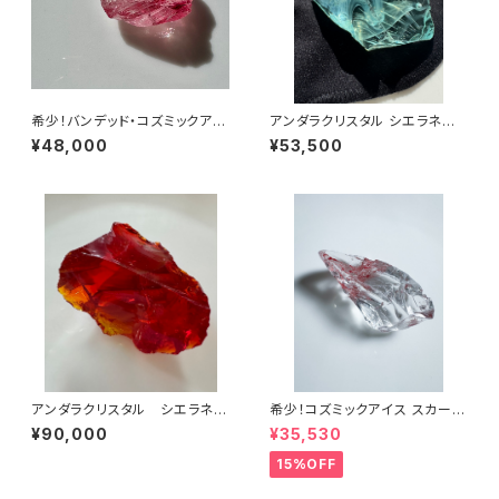
希少！バンデッド・コズミックアイ
アンダラクリスタル シエラネバ
ス ソフィアウィズダムハート/シ
ダ産/エンジェルオーラ ブルート
¥48,000
¥53,500
エラ産アンダラクリスタル ICS
パーズ原石abt-
OPA-1
アンダラクリスタル シエラネバ
希少！コズミックアイス スカーレ
ダ産/エンジェルオーラ ファイヤ
ットシフトICESC-2/シエラ産ア
¥90,000
¥35,530
ーオパール レムリアンサンライ
ンダラクリスタル
ズafosn-1
15%OFF