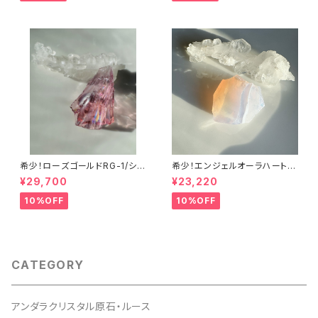
希少！ローズゴールドRG-1/シエ
希少！エンジェルオーラハートオ
ラ産アンダラクリスタル
ブゴッドウィズインピンク・シー
¥29,700
¥23,220
フォームAHGWPK-10シエラ産
アンダラクリスタル
10%OFF
10%OFF
CATEGORY
アンダラクリスタル原石・ルース