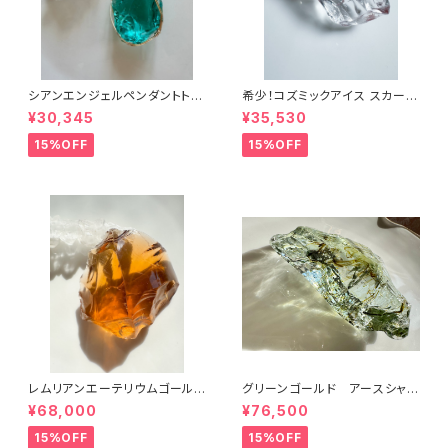
シアンエンジェルペンダントトッ
希少！コズミックアイス スカーレ
プcyp-6
ットシフトICESC-2/シエラ産ア
¥30,345
¥35,530
ンダラクリスタル
15%OFF
15%OFF
レムリアンエーテリウムゴールド
グリーンゴールド アースシャ
LGL-1シエラ産アンダラクリスタ
ーマンGRGLES-1/シエラ産ア
¥68,000
¥76,500
ル
ンダラクリスタル
15%OFF
15%OFF