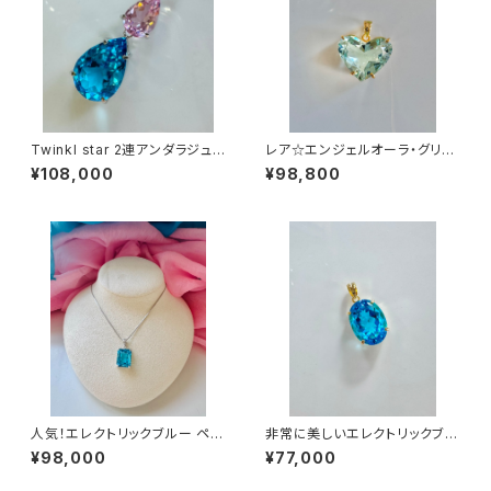
Twinkl star 2連アンダラジュ
レア☆エンジェルオーラ・グリー
エリーSV925ロジウムペンダン
ン・ゴールドSV925KGPペンダ
¥108,000
¥98,800
トEBPK-svp1
ントAGGL-svp2(アンダラクリ
スタル)
人気！エレクトリックブルー ペン
非常に美しいエレクトリックブル
ダントebsv-p3
ーシルバーKGPペンダントebs
¥98,000
¥77,000
v-pt5