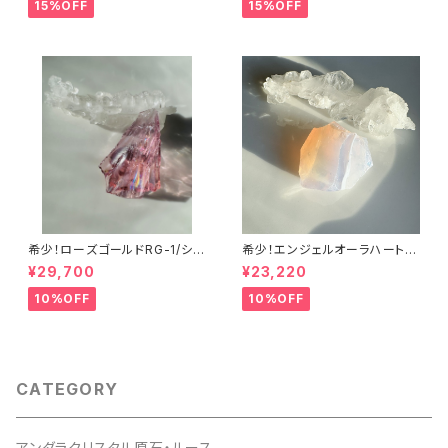
15%OFF
15%OFF
希少！ローズゴールドRG-1/シエ
希少！エンジェルオーラハートオ
ラ産アンダラクリスタル
ブゴッドウィズインピンク・シー
¥29,700
¥23,220
フォームAHGWPK-10シエラ産
アンダラクリスタル
10%OFF
10%OFF
CATEGORY
アンダラクリスタル原石・ルース