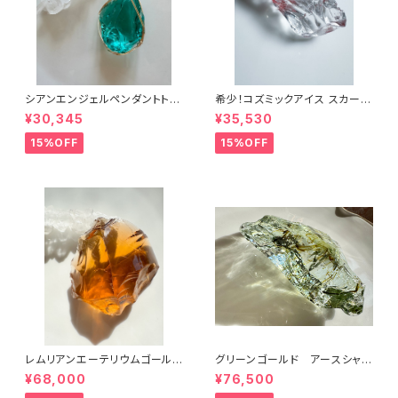
シアンエンジェルペンダントトッ
希少！コズミックアイス スカーレ
プcyp-6
ットシフトICESC-2/シエラ産ア
¥30,345
¥35,530
ンダラクリスタル
15%OFF
15%OFF
レムリアンエーテリウムゴールド
グリーンゴールド アースシャ
LGL-1シエラ産アンダラクリスタ
ーマンGRGLES-1/シエラ産ア
¥68,000
¥76,500
ル
ンダラクリスタル