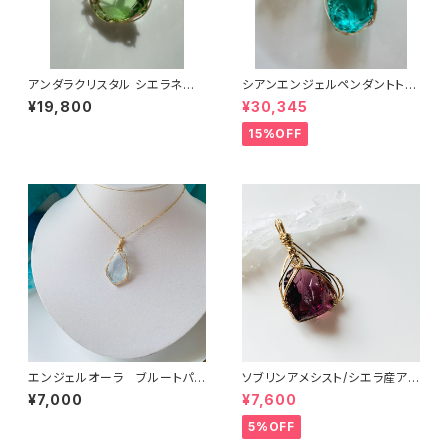
アンダラクリスタル シエラネバ
シアンエンジェルペンダントトッ
ダ産/エターナルスプリング14k
プcyp-6
¥19,800
¥30,345
gfワイヤーペンダントwesp-1
15%OFF
エンジェルオーラ ブルートパ
ソブリンアメシスト/シエラ産アン
ーズ/シエラ産アンダラクリスタ
ダラクリスタル ワイヤーペンダ
¥7,000
¥7,600
ル ワイヤーペンダントab-wp
ントame-wp3
1
5%OFF