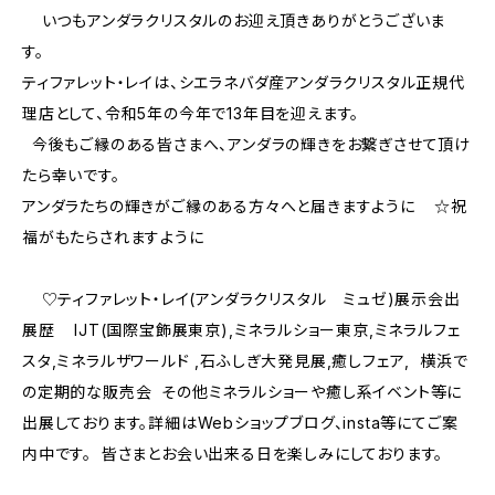
いつもアンダラクリスタルのお迎え頂きありがとうございま
す。
ティファレット・レイは、シエラネバダ産アンダラクリスタル正規代
理店として、令和5年の今年で13年目を迎えます。
今後もご縁のある皆さまへ、アンダラの輝きをお繋ぎさせて頂け
たら幸いです。
アンダラたちの輝きがご縁のある方々へと届きますように ☆祝
福がもたらされますように
♡ティファレット・レイ(アンダラクリスタル ミュゼ)展示会出
展歴 IJT(国際宝飾展東京),ミネラルショー東京,ミネラルフェ
スタ,ミネラルザワールド ,石ふしぎ大発見展,癒しフェア, 横浜で
の定期的な販売会 その他ミネラルショーや癒し系イベント等に
出展しております。詳細はWebショップブログ、insta等にてご案
内中です。 皆さまとお会い出来る日を楽しみにしております。