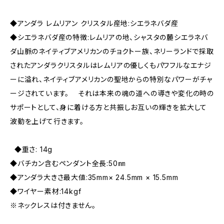
◆アンダラ レムリアン クリスタル産地:シエラネバダ産
◆シエラネバダ産の特徴:レムリアの地、シャスタの麓シエラネバ
ダ山脈のネイティブアメリカンのチョクトー族、ネリーランドで採取
されたアンダラクリスタルはレムリアの優しくもパワフルなエナジ
ーに溢れ、ネイティブアメリカンの聖地からの特別なパワーがチャ
ージされています。 それは本来の魂の道への導きや変化の時の
サポートとして、身に着ける方と共振しお互いの輝きを拡大して
波動を上げて行きます。
◆重さ: 14g
◆バチカン含むペンダント全長:50㎜
◆アンダラ大きさ最大値:35mm× 24.5mm × 15.5mm
◆ワイヤー素材:14kgf
※ネックレスは付きません。