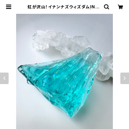
虹が沢山！イナンナズウィズダムINA-
9/シエラ産アンダラクリスタル | アン
ダラクリスタル・ミュゼ/ティファレッ
ト・レイ