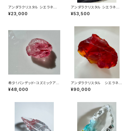
アンダラクリスタル シエラネバ
アンダラクリスタル シエラネバ
ダ産/エレクトリックブルー・コズ
ダ産/エンジェルオーラ ブルート
¥23,000
¥53,500
ミックアイス 原石 EBIC-1
パーズ原石abt-
希少！バンデッド・コズミックアイ
アンダラクリスタル シエラネバ
ス ソフィアウィズダムハート/シ
ダ産/エンジェルオーラ ファイヤ
¥48,000
¥90,000
エラ産アンダラクリスタル ICS
ーオパール レムリアンサンライ
OPA-1
ズafosn-1