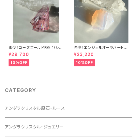
希少！ローズゴールドRG-1/シエ
希少！エンジェルオーラハートオ
ラ産アンダラクリスタル
ブゴッドウィズインピンク・シー
¥29,700
¥23,220
フォームAHGWPK-10シエラ産
アンダラクリスタル
10%OFF
10%OFF
CATEGORY
アンダラクリスタル原石・ルース
アンダラクリスタル・ジュエリー