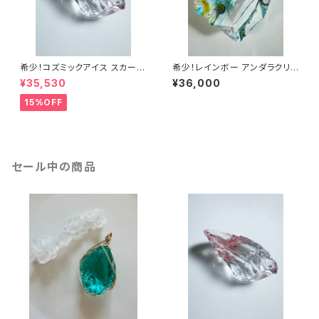
希少！コズミックアイス スカーレ
希少！レインボー アンダラクリス
ットシフトICESC-2/シエラ産ア
タルRbw3
¥35,530
¥36,000
ンダラクリスタル
15%OFF
セール中の商品