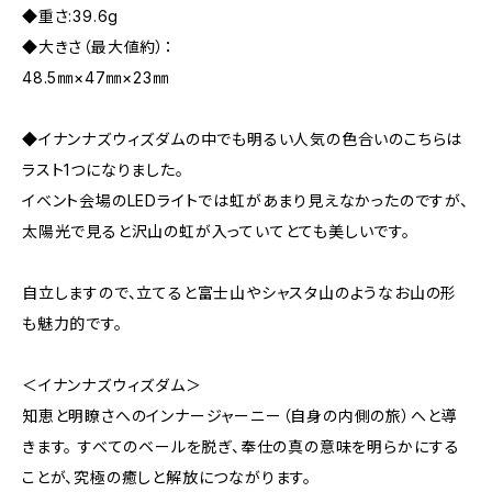
◆重さ:39.6g
◆大きさ（最大値約）：
48.5㎜×47㎜×23㎜
◆イナンナズウィズダムの中でも明るい人気の色合いのこちらは
ラスト1つになりました。
イベント会場のLEDライトでは虹があまり見えなかったのですが、
太陽光で見ると沢山の虹が入っていてとても美しいです。
自立しますので、立てると富士山やシャスタ山のようなお山の形
も魅力的です。
＜イナンナズウィズダム＞
知恵と明瞭さへのインナージャーニー（自身の内側の旅）へと導
きます。 すべてのベールを脱ぎ、奉仕の真の意味を明らかにする
ことが、究極の癒しと解放につながります。