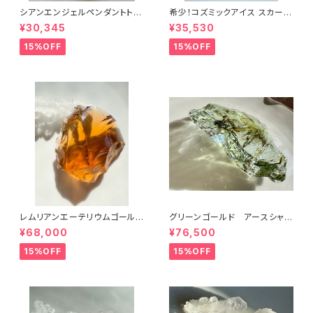
シアンエンジェルペンダントトッ
希少！コズミックアイス スカーレ
プcyp-6
ットシフトICESC-2/シエラ産ア
¥30,345
¥35,530
ンダラクリスタル
15%OFF
15%OFF
レムリアンエーテリウムゴールド
グリーンゴールド アースシャ
LGL-1シエラ産アンダラクリスタ
ーマンGRGLES-1/シエラ産ア
¥68,000
¥76,500
ル
ンダラクリスタル
15%OFF
15%OFF