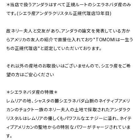
＊当店で扱うアンダラはすべて正規ルートのシエラネバダ産のみ
です。(シエラ産アンダラクリスタル正規代理店13年目)
故ネリー夫人と交友があり、アンダラの論文を発表している方か
らアメリカの友人の紹介で直接仕入れており"TOMOMIは一生う
ちの正規代理店"と認定していただいております。
それ以外の産地のお取扱いはございませんので、シエラ産をご希
望の方はご安心ください
＊シエラネバダ産の特徴＊
レムリアの地、シャスタの麓シエラネバダ山脈のネイティブアメリ
カンのチョクトー族のネリー夫人の土地で採取されたアンダラク
リスタルはレムリアの優しくもパワフルなエナジーに溢れ、ネイテ
ィブアメリカンの聖地からの特別なパワーがチャージされていま
す。