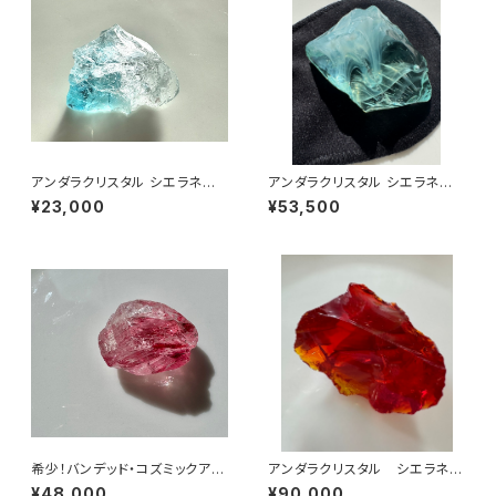
アンダラクリスタル シエラネバ
アンダラクリスタル シエラネバ
ダ産/エレクトリックブルー・コズ
ダ産/エンジェルオーラ ブルート
¥23,000
¥53,500
ミックアイス 原石 EBIC-1
パーズ原石abt-
希少！バンデッド・コズミックアイ
アンダラクリスタル シエラネバ
ス ソフィアウィズダムハート/シ
ダ産/エンジェルオーラ ファイヤ
¥48,000
¥90,000