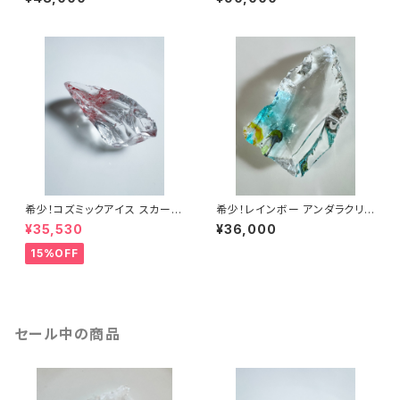
エラ産アンダラクリスタル ICS
ーオパール レムリアンサンライ
OPA-1
ズafosn-1
希少！コズミックアイス スカーレ
希少！レインボー アンダラクリス
ットシフトICESC-2/シエラ産ア
タルRbw3
¥35,530
¥36,000
ンダラクリスタル
15%OFF
セール中の商品