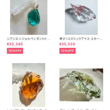
シアンエンジェルペンダントトッ
希少！コズミックアイス スカーレ
プcyp-6
ットシフトICESC-2/シエラ産ア
¥30,345
¥35,530
ンダラクリスタル
15%OFF
15%OFF