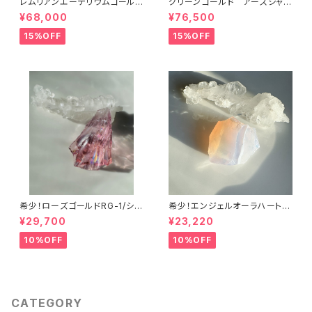
レムリアンエーテリウムゴールド
グリーンゴールド アースシャ
LGL-1シエラ産アンダラクリスタ
ーマンGRGLES-1/シエラ産ア
¥68,000
¥76,500
ル
ンダラクリスタル
15%OFF
15%OFF
希少！ローズゴールドRG-1/シエ
希少！エンジェルオーラハートオ
ラ産アンダラクリスタル
ブゴッドウィズインピンク・シー
¥29,700
¥23,220
フォームAHGWPK-10シエラ産
アンダラクリスタル
10%OFF
10%OFF
CATEGORY