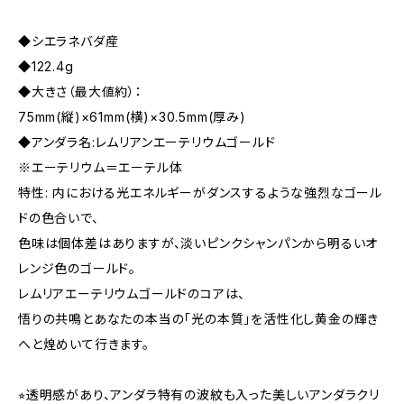
◆シエラネバダ産
◆122.4g
◆大きさ（最大値約）：
75mm(縦)×61mm(横)×30.5mm(厚み)
◆アンダラ名:レムリアンエーテリウムゴールド
※エーテリウム＝エーテル体
特性: 内における光エネルギーがダンスするような強烈なゴール
ドの色合いで、
色味は個体差はありますが、淡いピンクシャンパンから明るいオ
レンジ色のゴールド。
レムリアエーテリウムゴールドのコアは、
悟りの共鳴とあなたの本当の「光の本質」を活性化し黄金の輝き
へと煌めいて行きます。
⭐︎透明感があり、アンダラ特有の波紋も入った美しいアンダラクリ