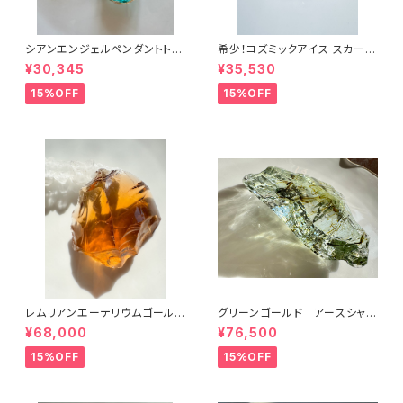
シアンエンジェルペンダントトッ
希少！コズミックアイス スカーレ
プcyp-6
ットシフトICESC-2/シエラ産ア
¥30,345
¥35,530
ンダラクリスタル
15%OFF
15%OFF
レムリアンエーテリウムゴールド
グリーンゴールド アースシャ
LGL-1シエラ産アンダラクリスタ
ーマンGRGLES-1/シエラ産ア
¥68,000
¥76,500
ル
ンダラクリスタル
15%OFF
15%OFF