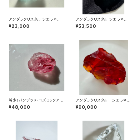
アンダラクリスタル シエラネバ
アンダラクリスタル シエラネバ
ダ産/エレクトリックブルー・コズ
ダ産/エンジェルオーラ ブルート
¥23,000
¥53,500
ミックアイス 原石 EBIC-1
パーズ原石abt-
希少！バンデッド・コズミックアイ
アンダラクリスタル シエラネバ
ス ソフィアウィズダムハート/シ
ダ産/エンジェルオーラ ファイヤ
¥48,000
¥90,000
エラ産アンダラクリスタル ICS
ーオパール レムリアンサンライ
OPA-1
ズafosn-1