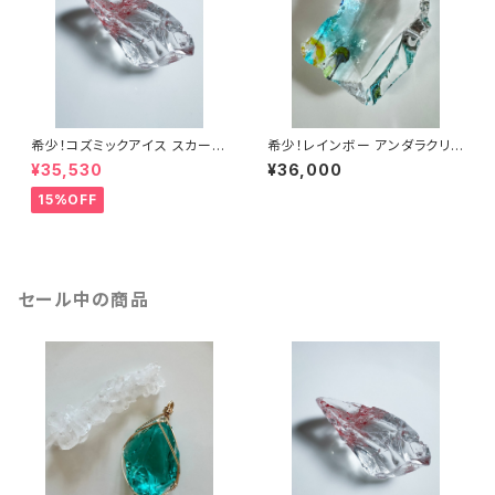
希少！コズミックアイス スカーレ
希少！レインボー アンダラクリス
ットシフトICESC-2/シエラ産ア
タルRbw3
¥35,530
¥36,000
ンダラクリスタル
15%OFF
セール中の商品