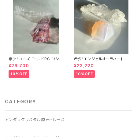
希少！ローズゴールドRG-1/シエ
希少！エンジェルオーラハートオ
ラ産アンダラクリスタル
ブゴッドウィズインピンク・シー
¥29,700
¥23,220
フォームAHGWPK-10シエラ産
アンダラクリスタル
10%OFF
10%OFF
CATEGORY
アンダラクリスタル原石・ルース